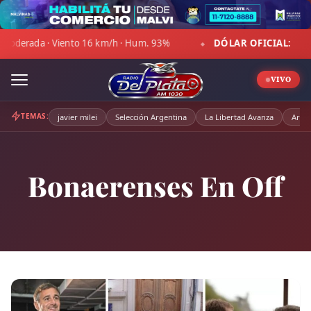
Skip
to
km/h · Hum. 93%
DÓLAR OFICIAL:
Compra $1.467,00 · Venta
content
◆
VIVO
TEMAS:
javier milei
Selección Argentina
La Libertad Avanza
Arge
Bonaerenses En Off