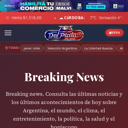
Skip
to
 4°C · Cubierto · Viento 5 km/h · Hum. 54%
DÓLAR BLUE:
Com
content
◆
VIVO
TEMAS:
javier milei
Selección Argentina
La Libertad Avanza
Arge
Breaking News
Breaking news. Consulta las últimas noticias y
los últimos acontecimientos de hoy sobre
Argentina, el mundo, el clima, el
entretenimiento, la política, la salud y el
horóscopo