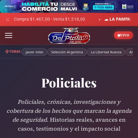
Skip
to
· Sensación 6°C · Cielo despejado · Viento 15 km/h · Hum. 53%
content
◆
VIVO
TEMAS:
javier milei
Selección Argentina
La Libertad Avanza
Arge
Policiales
Policiales, crónicas, investigaciones y
cobertura de los hechos que marcan la agenda
de seguridad
. Historias reales, avances en
casos, testimonios y el impacto social