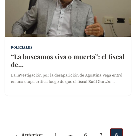
POLICIALES
“La buscamos viva o muerta”: el fiscal
de…
La investigación por la desaparición de Agostina Vega entró
en una etapa crítica luego de que el fiscal Raúl Garzón…
Paginación
de
…
entradas
← Anterior
1
6
7
8