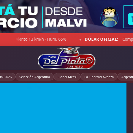
00 · Venta $1.521,00
☁ LA PAMPA:
4°C · Sensación -1°C · 
◆
al 2026
Selección Argentina
Lionel Messi
La Libertad Avanza
Argent