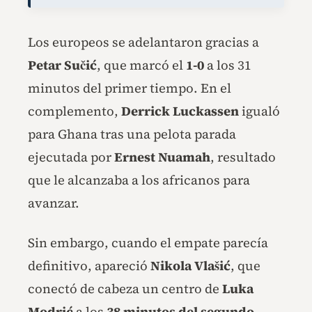
Los europeos se adelantaron gracias a
Petar Sučić
, que marcó el
1-0
a los 31
minutos del primer tiempo. En el
complemento,
Derrick Luckassen
igualó
para Ghana tras una pelota parada
ejecutada por
Ernest Nuamah
, resultado
que le alcanzaba a los africanos para
avanzar.
Sin embargo, cuando el empate parecía
definitivo, apareció
Nikola Vlašić
, que
conectó de cabeza un centro de
Luka
Modrić
a los
38 minutos del segundo