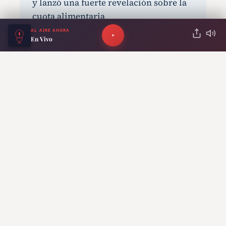
y lanzó una fuerte revelación sobre la
cuota alimentaria
AL AIRE AHORA
En Vivo
Thiago Medina fue imputado por abuso
sexual tras la denuncia de su prima: el
fuerte relato de Iara Ledesma
Video viral: una cámara de seguridad
registró una extraña figura que parece
atravesar las rejas de una casa
Último adiós a Jorge Messi: Lionel llegó
a Rosario con su familia y fue directo al
cementerio
Crisis total en River: perdió 1-0 con