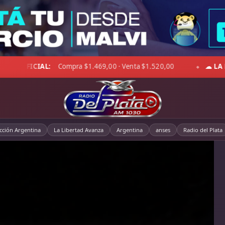
 Viento 28 km/h · Hum. 83%
DÓLAR BLUE:
Compra $1.507,00 
◆
cción Argentina
La Libertad Avanza
Argentina
anses
Radio del Plata