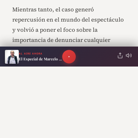
Mientras tanto, el caso generó
repercusión en el mundo del espectáculo
y volvió a poner el foco sobre la
importancia de denunciar cualquier
hecho de presunta violencia de género
AL AIRE AHORA
para que pueda ser investigado por las
El Especial de Marcelo Neira
autoridades competentes.
ANTERIOR
SIGUIENTE
Inflación: si el
Medios iraníes afirman que
Gobierno
el acuerdo con EEUU
actualizaba el
incluye el “cese