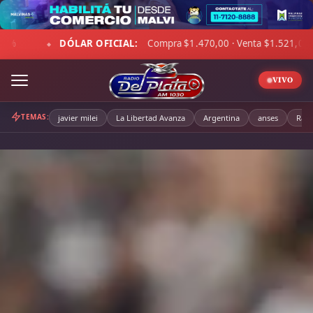
Skip
to
$1.521,00
☁ LA PAMPA:
11°C · Sensación 7°C · Cielo despej
content
◆
VIVO
TEMAS:
javier milei
La Libertad Avanza
Argentina
anses
Radi