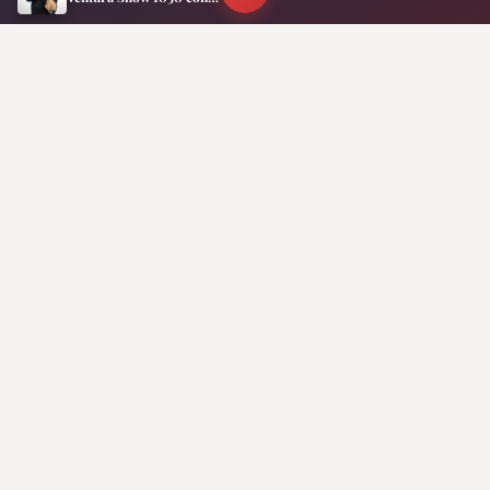
Inflación en CABA: volvió a acelerarse, llegó al
Suscribite a nuestro
Newsletter
Dejanos tu correo para recibir las últimas
novedades y programas destacados de
nuestra programación.
SUSCRIBIRME