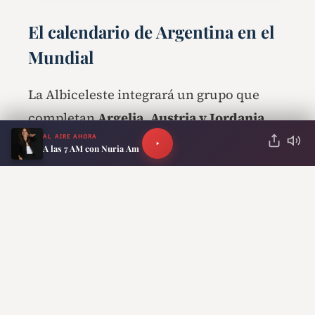
El calendario de Argentina en el
Mundial
La Albiceleste integrará un grupo que
completan
Argelia, Austria y Jordania
.
AL AIRE AHORA
A las 7 AM con Nuria Am
Argentina vs. Argelia
– 16 de junio,
Kansas City.
Argentina vs. Austria
– 22 de junio,
Dallas.
Argentina vs. Jordania
– 27 de junio,
Dallas.