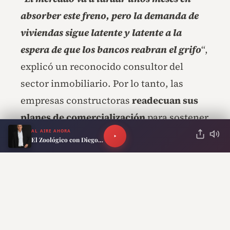
absorber este freno, pero la demanda de
viviendas sigue latente y latente a la
espera de que los bancos reabran el grifo
“,
explicó un reconocido consultor del
sector inmobiliario. Por lo tanto, las
empresas constructoras
readecuan sus
planes de comercialización
para sostener
AL AIRE AHORA
las ventas de los departamentos en pozo
El Zoológico con Diego Schurman
durante esta etapa de transición
financiera.
RECOMENDADO PARA TI
Plus Ultra aterriza en