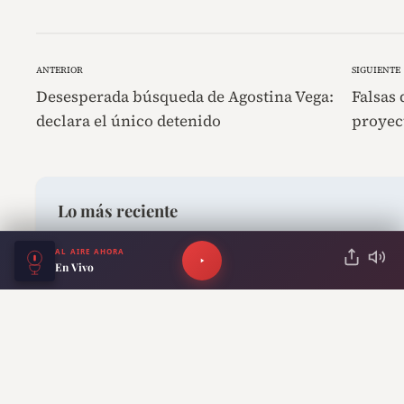
ANTERIOR
SIGUIENTE
Desesperada búsqueda de Agostina Vega:
Falsas
declara el único detenido
proyec
Lo más reciente
AL AIRE AHORA
Alarma por el VIH: 1,2 millones de nuevos conta
En Vivo
El crimen de la novia despechada: mató a maza
difundido un video íntimo para arruinarle la b
Un trabajador rural ganó $326 millones en la Q