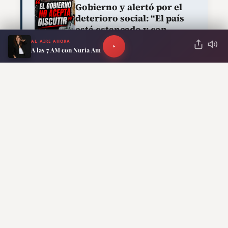
Gobierno y alertó por el
deterioro social: “El país
está estancado y con
mucho enojo colectivo”
AL AIRE AHORA
A las 7 AM con Nuria Am
ANTERIOR
SIGUIENTE
Advierten que la
Martín Menem aclaró
industria podría
por qué estaba en el
perder 500.000
departamento del
empleos y cerrar
gerente de GenTech:
hasta 40.000 pymes
investigan “muerte
antes de fin de año
dudosa”