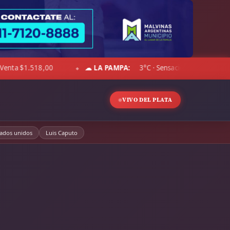
ÓLAR BLUE:
Compra $1.497,00 · Venta $1.530,00
☁ CHAC
◆
VIVO DEL PLATA
tados unidos
Luis Caputo