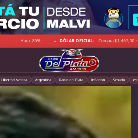
Sensación -2°C · Cielo despejado · Viento 12 km/h · Hum. 79%
D
◆
a Libertad Avanza
Argentina
Radio del Plata
inflación
Senado
es