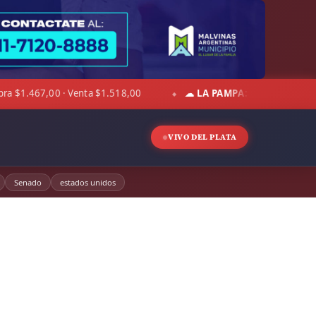
☁ LA PAMPA:
4°C · Sensación 0°C · Cielo despejado · Viento 11 km
◆
VIVO DEL PLATA
Senado
estados unidos