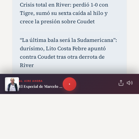
Crisis total en River: perdió 1-0 con
Tigre, sumó su sexta caída al hilo y
crece la presión sobre Coudet
“La última bala será la Sudamericana”:
durísimo, Lito Costa Febre apuntó
contra Coudet tras otra derrota de
River
AL AIRE AHORA
Boca mejoró y mereció más, pero
El Especial de Marcelo Neira
volvió a pagar caro un error: empate 1-
1 con Vélez
13 recetas con cortes de carne
económicos sin resignar sabor