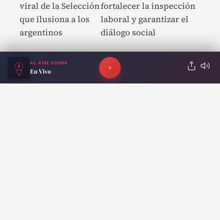
viral de la Selección
fortalecer la inspección
que ilusiona a los
laboral y garantizar el
argentinos
diálogo social
AL AIRE AHORA
En Vivo
Lo más reciente
Aseguran haber captado de una
extraña figura en una casa tras la
muerte de un familiar
El furor por “Happiness” en Netflix: la
serie surcoreana que expone la miseria
humana en cuarentena