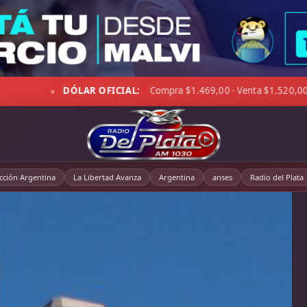
o · Viento 29 km/h · Hum. 91%
DÓLAR BLUE:
Compra $1.507,
◆
cción Argentina
La Libertad Avanza
Argentina
anses
Radio del Plata