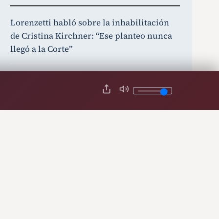
Lorenzetti habló sobre la inhabilitación
de Cristina Kirchner: “Ese planteo nunca
llegó a la Corte”
Grabois, Lousteau y Moreau celebraron
que el Gobierno retirara el capítulo sobre
la Ley de Tierras
Marcha al Congreso por la Ley de
Inviolabilidad de la Propiedad Privada:
calles cortadas y cómo funcionará el
transporte
Habló Candela Arizaga tras el confuso
episodio con Facundo Moyano: “Ya estoy