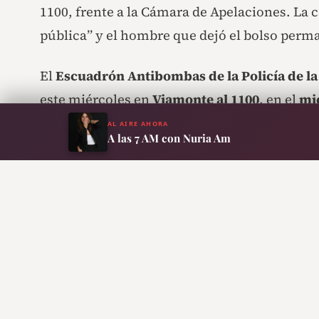
1100, frente a la Cámara de Apelaciones. La
pública” y el hombre que dejó el bolso perm
El
Escuadrón Antibombas de la Policía de l
este miércoles en
Viamonte al 1100
, en el
mi
paquete sospechoso en un edificio ubicado 
AL AIRE AHORA
A las 7 AM con Nuria Am
la
Cámara de Apelaciones en lo Criminal y C
Las pericias determinaron que se trataba de
explosiva ni sustancias peligrosas. El objeto 
protocolo de seguridad completo mientras se r