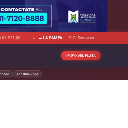
°C · Cielo despejado · Viento 29 km/h · Hum. 47%
DÓLAR BLUE
◆
VIVO DEL PLATA
enado
Agostina Vega
 que marcan la