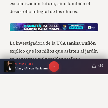
escolarización futura, sino también el
desarrollo integral de los chicos.
La investigadora de la UCA
Ianina Tuñón
explicó que los niños que asisten al jardín
en contextos vulnerables reciben
AL AIRE AHORA
mayores estímulos familiares y
A las 7 AM con Nuria Am
educativos.
Por su parte,
Celia Rosemberg
,
investigadora de UBA-Conicet, alertó
sobre las consecuencias a largo plazo.