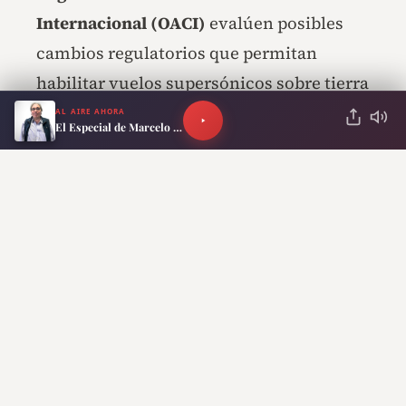
Internacional (OACI)
evalúen posibles
cambios regulatorios que permitan
habilitar vuelos supersónicos sobre tierra
firme.
AL AIRE AHORA
El Especial de Marcelo Neira
RECOMENDADO PARA TI
Orgullo nacional:
estudiantes de la UBA
compiten en Brasil con un
auto de carreras fabricado
por ellos mismos
De concretarse ese objetivo, el X-59
podría convertirse en el heredero