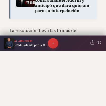
contra Manuel Adorni y
anticipó que dará quórum
para su interpelación
La resolución lleva las firmas del
secretario de Finanzas,
Federico Furiase
,
AL AIRE AHORA
RPM (Rolando por la Mañana)
y del secretario de Hacienda,
Carlos
Guberman
.
ANTERIOR
SIGUIENTE
Explosión en
Martín Rappallini
subestación de
advirtió por el impacto
Edesur: más de
de la crisis internacional