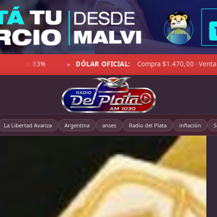
-2°C · Cielo despejado · Viento 31 km/h · Hum. 47%
DÓLAR BLU
◆
La Libertad Avanza
Argentina
anses
Radio del Plata
inflación
S