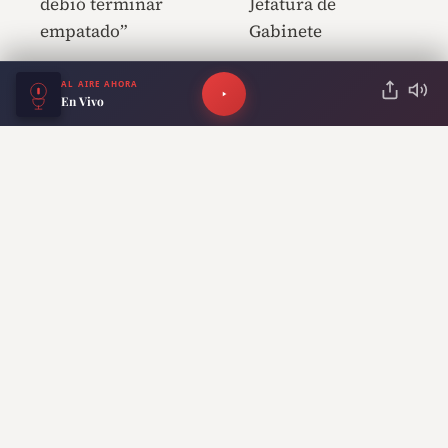
debió terminar
Jefatura de
empatado”
Gabinete
AL AIRE AHORA
En Vivo
Lo más reciente
VIDEO El mensaje de Jorge Messi que
emocionó a Lionel cuando tenía 20
años: “Te queremos, te amamos”
Murió Jorge Messi: “Vivió para Leo y
fue fundamental en su carrera”, el
recuerdo en Radio Del Plata
Morosidad y desempleo en alza: la
Provincia siente el impacto de un