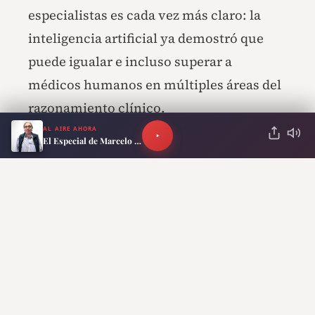
especialistas es cada vez más claro: la
inteligencia artificial ya demostró que
puede igualar e incluso superar a
médicos humanos en múltiples áreas del
razonamiento clínico.
AL AIRE AHORA
El Especial de Marcelo Neira
RECOMENDADO PARA TI
Demandaron a OpenAI por
la muerte de su hijo:
aseguran que ChatGPT le
recomendó consumir
drogas
Ahora el desafío será determinar cómo