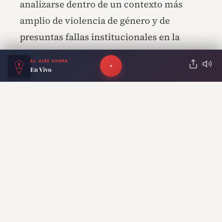
analizarse dentro de un contexto más
amplio de violencia de género y de
presuntas fallas institucionales en la
protección de mujeres y adolescentes.
AL AIRE AHORA
En Vivo
Una crisis política que sigue
creciendo
El femicidio de Agostina Vega ya
trascendió el plano judicial y se convirtió
en una de las mayores crisis
institucionales que enfrenta Córdoba en
los últimos años. Mientras la
investigación penal continúa y Claudio