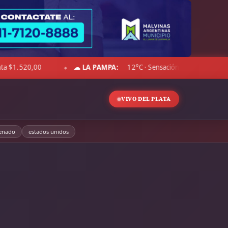
☁ CHACO:
14°C · Sensación 12°C · Cielo despejado · Viento 6 
◆
VIVO DEL PLATA
enado
estados unidos