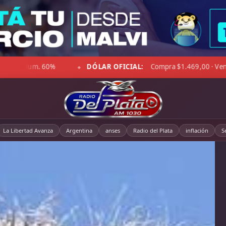
 37%
DÓLAR BLUE:
Compra $1.492,00 · Venta $1.525,00
◆
La Libertad Avanza
Argentina
anses
Radio del Plata
inflación
S