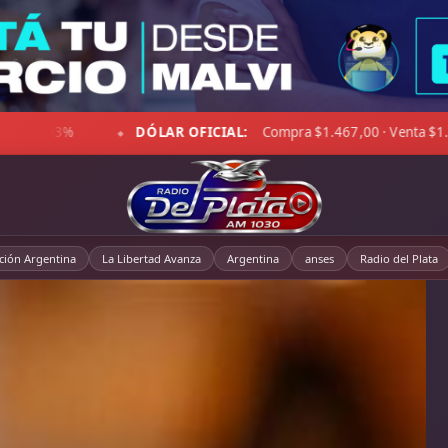
espejado · Viento 27 km/h · Hum. 46%
DÓLAR BLUE:
Compra
◆
cción Argentina
La Libertad Avanza
Argentina
anses
Radio del Plata