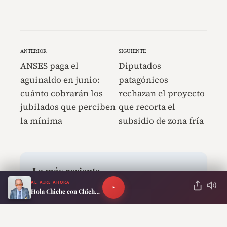
ANTERIOR
SIGUIENTE
ANSES paga el
Diputados
aguinaldo en junio:
patagónicos
cuánto cobrarán los
rechazan el proyecto
jubilados que perciben
que recorta el
la mínima
subsidio de zona fría
Lo más reciente
AL AIRE AHORA
Hola Chiche con Chiche Gelblung
Martín Soria apuntó contra el
Gobierno tras la sesión en el Senado: