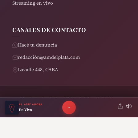
Streaming en vivo
CANALES DE CONTACTO
Hacé tu denuncia
redacción@amdelplata.com
Lavalle 448, CABA
Términos y Condiciones
Política de Privacidad
Cookies
© 2026 AM del Plata 1030 | Design by
Rearden
AL AIRE AHORA
En Vivo