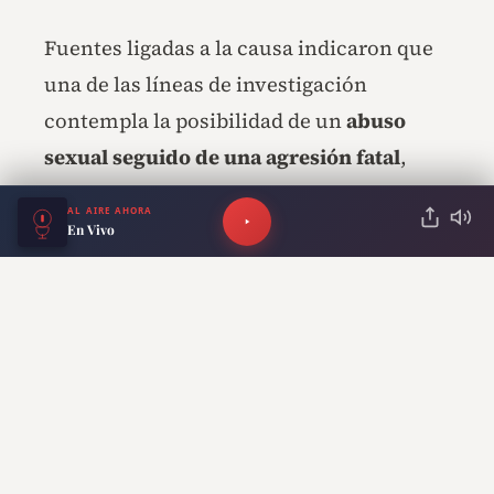
Fuentes ligadas a la causa indicaron que
una de las líneas de investigación
contempla la posibilidad de un
abuso
sexual seguido de una agresión fatal
,
aunque los resultados definitivos de las
AL AIRE AHORA
pericias forenses serán determinantes
En Vivo
para establecer las circunstancias exactas
de la muerte.
RECOMENDADO PARA TI
Entradera en el sur del
GBA: balearon a un
hombre frente a sus hijos