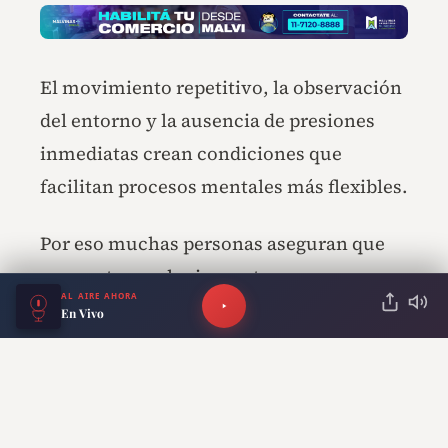
El movimiento repetitivo, la observación
del entorno y la ausencia de presiones
inmediatas crean condiciones que
facilitan procesos mentales más flexibles.
Por eso muchas personas aseguran que
encuentran soluciones, toman
AL AIRE AHORA
decisiones o aclaran pensamientos
En Vivo
mientras caminan.
RECOMENDADO PARA TI