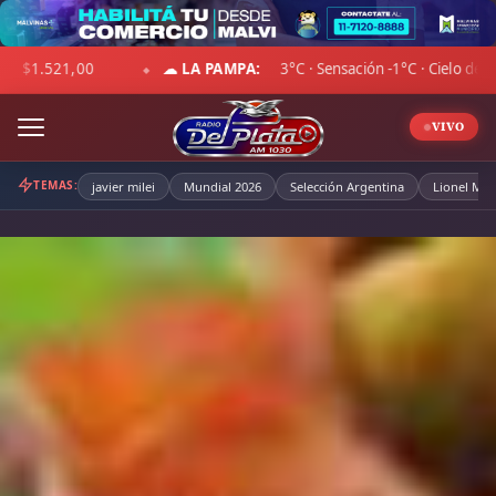
Skip
to
:
11°C · Sensación 8°C · Cielo despejado · Viento 15 km/h · Hum. 61%
content
VIVO
TEMAS:
javier milei
Mundial 2026
Selección Argentina
Lionel Mes