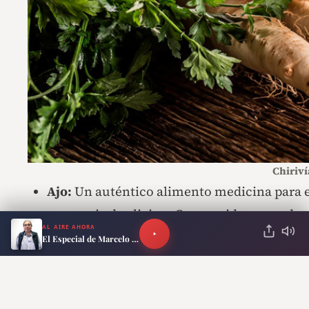
Chiriví
Ajo:
Un auténtico alimento medicina para el
presencia de alicina. Consumido en crudo ay
AL AIRE AHORA
funciona como un antibiótico natural.
El Especial de Marcelo Neira