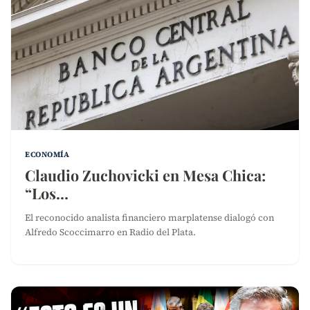
ECONOMÍA
Claudio Zuchovicki en Mesa Chica:
“Los…
El reconocido analista financiero marplatense dialogó con
Alfredo Scoccimarro en Radio del Plata.