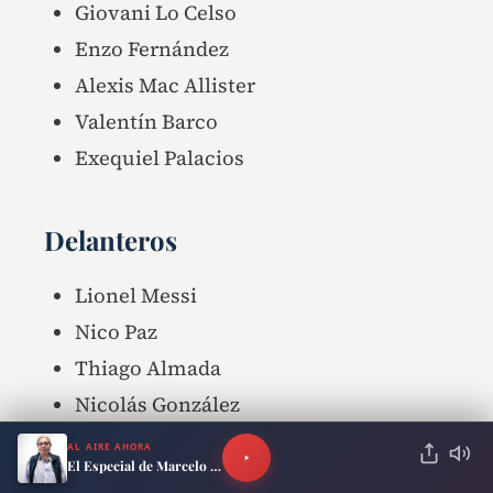
Giovani Lo Celso
Enzo Fernández
Alexis Mac Allister
Valentín Barco
Exequiel Palacios
Delanteros
Lionel Messi
Nico Paz
Thiago Almada
Nicolás González
Giuliano Simeone
AL AIRE AHORA
El Especial de Marcelo Neira
Lautaro Martínez