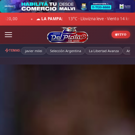
Skip
to
 BLUE:
Compra $1.507,00 · Venta $1.540,00
☁ CHACO:
2
content
◆
VIVO
TEMAS:
javier milei
Selección Argentina
La Libertad Avanza
Arge