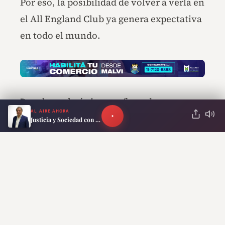
Por eso, la posibilidad de volver a verla en
el All England Club ya genera expectativa
en todo el mundo.
Por ahora, lo único confirmado es que
AL AIRE AHORA
Serena Williams volverá a competir. Pero
Justicia y Sociedad con Claudio Fede
para millones de fanáticos, esa sola
noticia ya alcanza para convertir junio en
uno de los meses más esperados del año.
RECOMENDADO PARA TI
FIXTURE MUNDIALISTA: