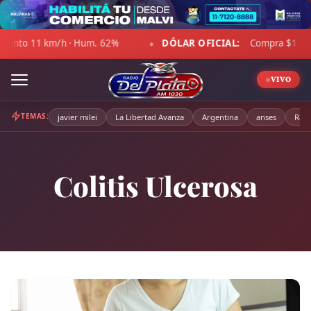
Skip
to
. 62%
DÓLAR OFICIAL:
Compra $1.469,00 · Venta $1.520,0
content
◆
VIVO
TEMAS:
javier milei
La Libertad Avanza
Argentina
anses
Radi
Colitis Ulcerosa