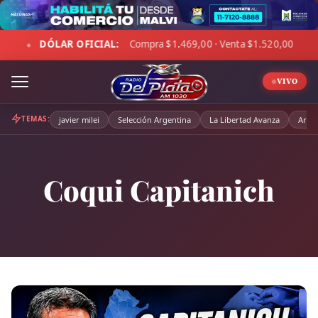
Skip
to
AL:
Compra $1.469,00 · Venta $1.520,00
☁ LA PAMPA:
8°
content
◆
VIVO
TEMAS:
javier milei
Selección Argentina
La Libertad Avanza
Arge
Coqui Capitanich