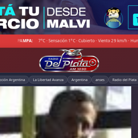
°C · Mayormente despejado · Viento 15 km/h · Hum. 91%
DÓLA
◆
cción Argentina
La Libertad Avanza
Argentina
anses
Radio del Plata