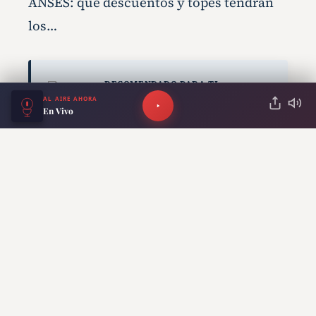
ANSES: qué descuentos y topes tendrán
los…
RECOMENDADO PARA TI
AL AIRE AHORA
ANSES paga el aguinaldo
En Vivo
en junio: quiénes cobran y
cómo se calcula el monto
ANTERIOR
SIGUIENTE
Calendario ANSES en
Cambio en el bono
junio: cuándo se paga
de ANSES de los
AUH y AUE con el
jubilados a partir del
nuevo aumento
8 de junio