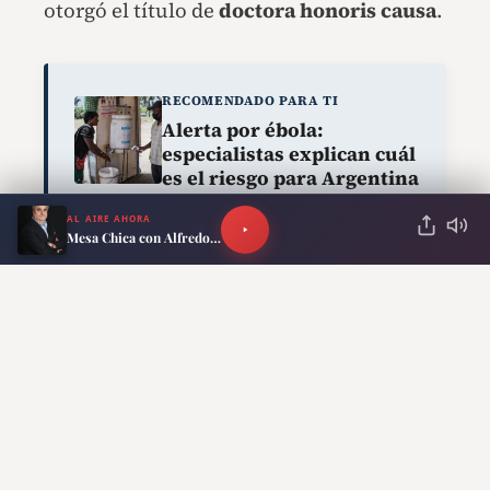
otorgó el título de
doctora honoris causa
.
RECOMENDADO PARA TI
Alerta por ébola:
especialistas explican cuál
es el riesgo para Argentina
AL AIRE AHORA
Mesa Chica con Alfredo Scoccimarro
Las
Abuelas de Plaza de Mayo
la
despidieron destacando su legado:
“Fortaleza, coraje, su risa y su mirada
chispeante, su voz infaltable en cada acto,
todo eso era Taty”
.