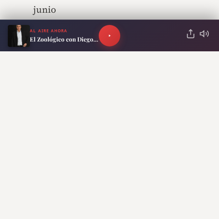
junio
AL AIRE AHORA
El Zoológico con Diego Schurman
ANTERIOR
SIGUIENTE
Argentina pide entrar al
Anses: cómo
CPTPP: qué es el Tratado
quedaron los
Transpacífico que mueve
cambios de Adorni
el 13% del PBI mundial
sobre las
pensiones en Junio
Lo más reciente
Roberto Cachanosky cuestionó el plan