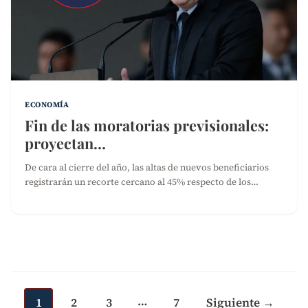
ECONOMÍA
Fin de las moratorias previsionales:
proyectan…
De cara al cierre del año, las altas de nuevos beneficiarios
registrarán un recorte cercano al 45% respecto de los…
Paginación
de
…
entradas
1
2
3
7
Siguiente →