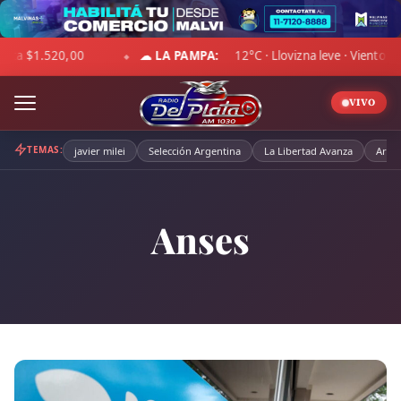
Skip
to
 Viento 11 km/h · Hum. 94%
DÓLAR BLUE:
Compra $1.507,00 
content
◆
VIVO
TEMAS:
javier milei
Selección Argentina
La Libertad Avanza
Arge
Anses