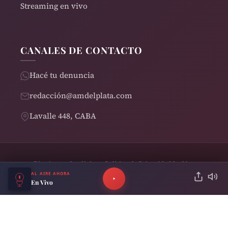
Streaming en vivo
CANALES DE CONTACTO
Hacé tu denuncia
redacción@amdelplata.com
Lavalle 448, CABA
Términos y Condiciones
Política de Privacidad
Cookies
© 2026 AM del Plata 1030 | Design by
Rearden
AL AIRE AHORA
En Vivo