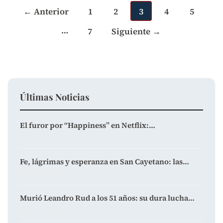
entradas
← Anterior
1
2
3
4
5
…
7
Siguiente →
Últimas Noticias
El furor por “Happiness” en Netflix:…
agosto 7, 2026
Fe, lágrimas y esperanza en San Cayetano: las…
agosto 7, 2026
Murió Leandro Rud a los 51 años: su dura lucha…
agosto 7, 2026