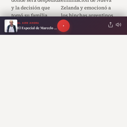
dónde será despedida
eliminación de Nueva
y la decisión que
Zelanda y emocionó a
tomó su familia
los hinchas argentinos
AL AIRE AHORA
El Especial de Marcelo Neira
Lo más reciente
Represión en el Congreso: otra vez una
fotógrafa terminó con traumatismo de
cráneo y fue internada de urgencia
Susto en Mendoza: un fuerte sismo de
4,6 sacudió la provincia y causó alarma
Incidentes frente al Congreso: ya son 12
los detenidos