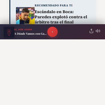
RECOMENDADO PARA TI
Escándalo en Boca:
Paredes explotó contra el
árbitro tras el final
caliente ante Cruzeiro
AL AIRE AHORA
A Dónde Vamos con Gabriel García y Pablo Rodríguez
ANTERIOR
SIGUIENTE
Argentina ya
Dolor en el fútbol:
conoce a su rival
encontraron sin vida a la
en el Mundial 2026:
esposa y a los dos hijos
así quedó el cuadro
de Lucas Trejo tras el
rumbo a la final
terremoto en Venezuela