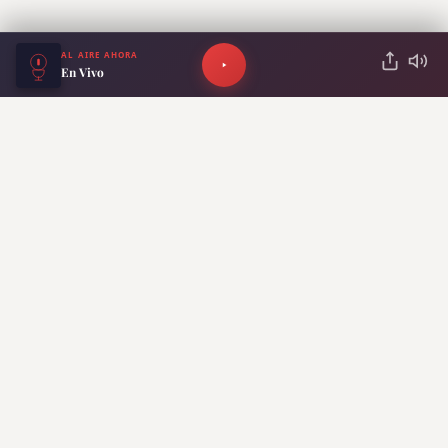
AL AIRE AHORA
En Vivo
Lo más reciente
Horóscopo: ¿Cuál es el signo más
“caótico” y el más “tranqui” del
zodíaco?
El fútbol se unió para despedir a Jorge
Messi: los emotivos mensajes que
recibió Lionel
Cambio en la Red Sube: una
combinación de transportes dejará de
tener descuento