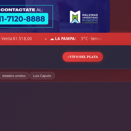
ÓLAR BLUE:
Compra $1.497,00 · Venta $1.530,00
☁ CHAC
◆
VIVO DEL PLATA
estados unidos
Luis Caputo