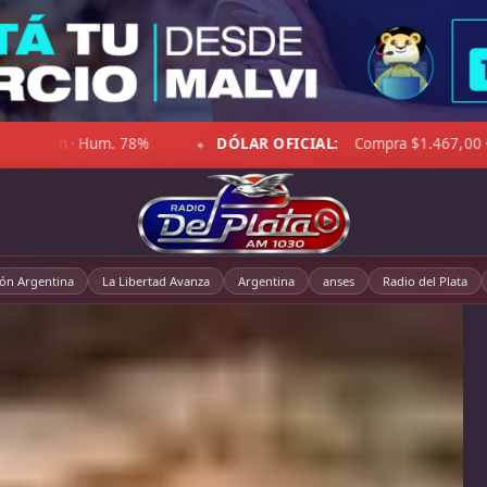
 Sensación 1°C · Cielo despejado · Viento 11 km/h · Hum. 75%
D
◆
ión Argentina
La Libertad Avanza
Argentina
anses
Radio del Plata