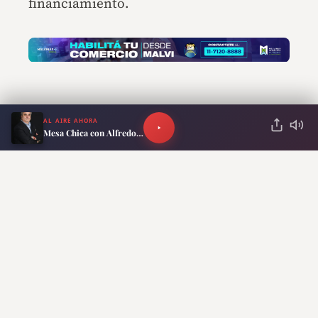
financiamiento.
AL AIRE AHORA
Mesa Chica con Alfredo Scoccimarro
ANTERIOR
SIGUIENTE
Victoria Tolosa
“Milei vino a destruir”:
Paz: “Es el peor
Maximiliano Ferraro
momento del
lanzó durísimas críticas
Gobierno de Javier
tras la marcha
Milei”
universitaria
Lo más reciente