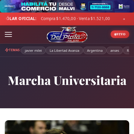
Skip
to
00 · Venta $1.521,00
☁ LA PAMPA:
5°C · Sensación -2°C · C
content
◆
VIVO
TEMAS:
javier milei
La Libertad Avanza
Argentina
anses
Radi
Marcha Universitaria