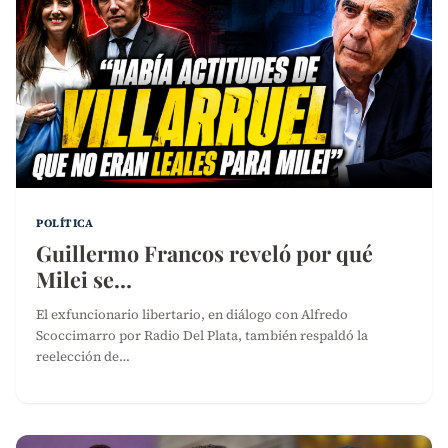
POLÍTICA
Guillermo Francos reveló por qué
Milei se…
El exfuncionario libertario, en diálogo con Alfredo
Scoccimarro por Radio Del Plata, también respaldó la
reelección de…