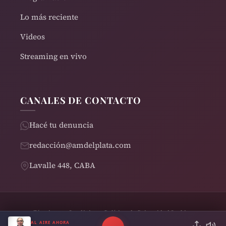
Lo más reciente
Videos
Streaming en vivo
CANALES DE CONTACTO
Hacé tu denuncia
redacción@amdelplata.com
Lavalle 448, CABA
Términos y Condiciones
Política de Privacidad
Cookies
© 2026 AM del Plata 1030 | Design by
Rearden
AL AIRE AHORA